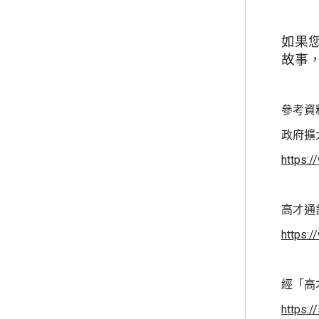
如果
故事
參考資
政府擴
https:
高才通
https:/
經「高
https:/