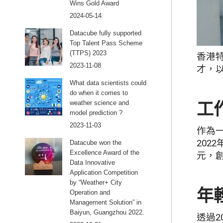
Wins Gold Award
2024-05-14
Datacube fully supported
Top Talent Pass Scheme
(TTPS) 2023
香港
2023-11-08
才，
What data scientists could
do when it comes to
工
weather science and
model prediction ?
2023-11-03
作為
202
Datacube won the
Excellence Award of the
元，
Data Innovative
Application Competition
by “Weather+ City
年
Operation and
Management Solution” in
Baiyun, Guangzhou 2022.
透過2