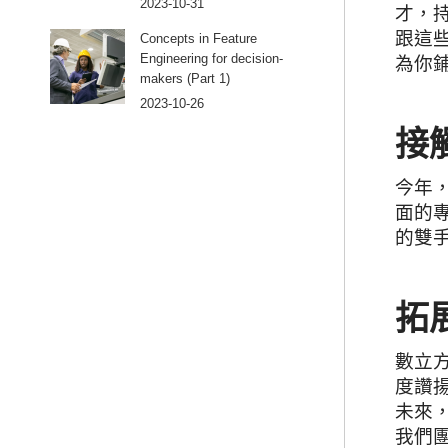
2023-10-31
才，持
跟這
Concepts in Feature
Engineering for decision-
為你
makers (Part 1)
2023-10-26
接
今年，
面的
的雙
拓
數立方
度讚
未來
我們