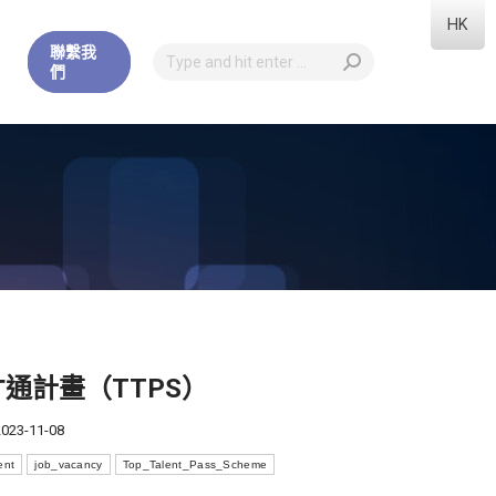
HK
聯繫我
們
才通計畫（TTPS）
2023-11-08
ent
job_vacancy
Top_Talent_Pass_Scheme