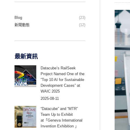
Blog
(23)
新聞動態
(12)
最新資訊
Datacube’s RailSeek
Project Named One of the
“Top 10 AI for Sustainable
Development Cases” at
WAIC 2025
2025-08-11
“Datacube” and “MTR”
Team Up to Exhibit
at「Geneva International
Invention Exhibition 」