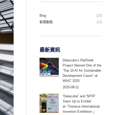
Blog
(23)
新聞動態
(12)
最新資訊
Datacube’s RailSeek
Project Named One of the
“Top 10 AI for Sustainable
Development Cases” at
WAIC 2025
2025-08-11
“Datacube” and “MTR”
Team Up to Exhibit
at「Geneva International
Invention Exhibition 」