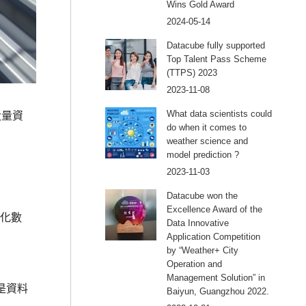
Wins Gold Award
2024-05-14
Datacube fully supported
Top Talent Pass Scheme
(TTPS) 2023
2023-11-08
What data scientists could
大量資
do when it comes to
weather science and
model prediction ?
2023-11-03
Datacube won the
Excellence Award of the
構化數
Data Innovative
Application Competition
by “Weather+ City
Operation and
Management Solution” in
是資料
Baiyun, Guangzhou 2022.