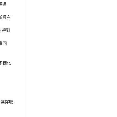
想選
析具有
有得到
資回
多樣化
的選擇取