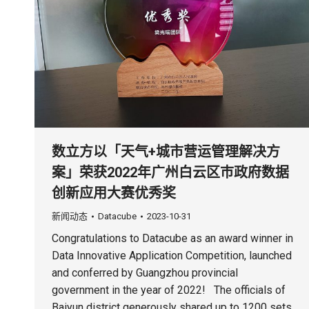
数立方以「天气+城市营运管理解决方
案」荣获2022年广州白云区巿政府数据
创新应用大赛优秀奖
新闻动态
Datacube
2023-10-31
Congratulations to Datacube as an award winner in
Data Innovative Application Competition, launched
and conferred by Guangzhou provincial
government in the year of 2022! The officials of
Baiyun district generously shared up to 1200 sets